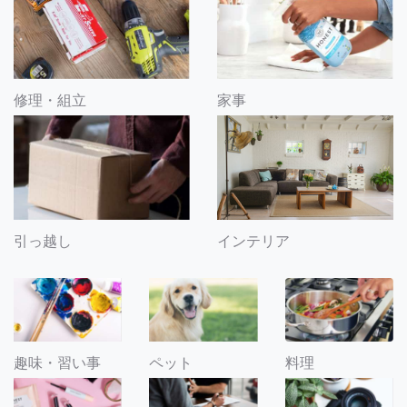
修理・組立
家事
引っ越し
インテリア
趣味・習い事
ペット
料理