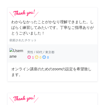
わからなかったことがかなり理解できました。し
ばらく練習してみたいです。丁寧なご指導ありが
とうございました！
依頼されたチケット
男性
/
60代
/
東京都
sentiment_satisfied
sentiment_neutral
sentiment_dissatisfied
1
0
0
オンライン講座のためのzoomの設定を希望致し
ます。