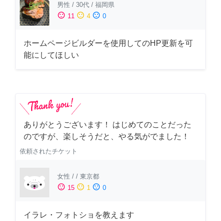
男性
/
30代
/
福岡県
sentiment_satisfied
sentiment_neutral
sentiment_dissatisfied
11
4
0
ホームページビルダーを使用してのHP更新を可
能にしてほしい
ありがとうございます！ はじめてのことだった
のですが、楽しそうだと、やる気がでました！
依頼されたチケット
女性
/
/
東京都
sentiment_satisfied
sentiment_neutral
sentiment_dissatisfied
15
1
0
イラレ・フォトショを教えます