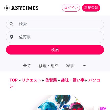
ログイン
新規登録
search
place
検索
more_horiz
全て
修理・組立
家事
TOP
▸
リクエスト
▸
佐賀県
▸
趣味・習い事
▸
パソコ
ン