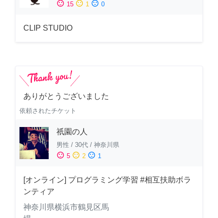
sentiment_satisfied
sentiment_neutral
sentiment_dissatisfied
15
1
0
CLIP STUDIO
ありがとうございました
依頼されたチケット
祇園の人
男性
/
30代
/
神奈川県
sentiment_satisfied
sentiment_neutral
sentiment_dissatisfied
5
2
1
[オンライン] プログラミング学習 #相互扶助ボラ
ンティア
神奈川県横浜市鶴見区馬