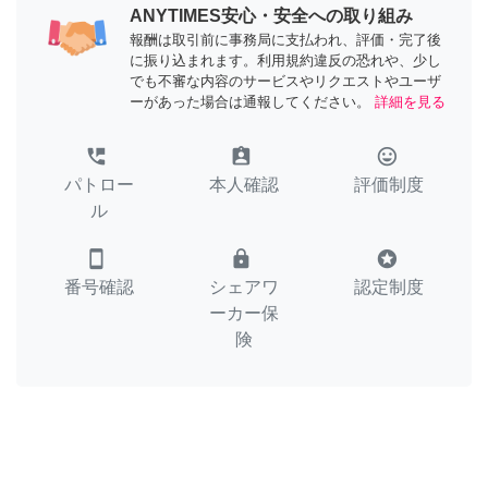
ANYTIMES安心・安全への取り組み
報酬は取引前に事務局に支払われ、評価・完了後
に振り込まれます。利用規約違反の恐れや、少し
でも不審な内容のサービスやリクエストやユーザ
ーがあった場合は通報してください。
詳細を見る
perm_phone_msg
assignment_ind
tag_faces
パトロー
本人確認
評価制度
ル
smartphone
lock
stars
番号確認
シェアワ
認定制度
ーカー保
険