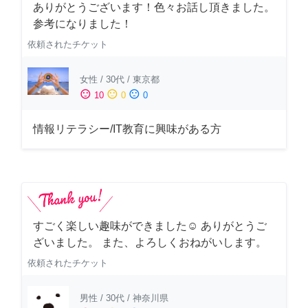
ありがとうございます！色々お話し頂きました。
参考になりました！
依頼されたチケット
女性
/
30代
/
東京都
sentiment_satisfied
sentiment_neutral
sentiment_dissatisfied
10
0
0
情報リテラシー/IT教育に興味がある方
すごく楽しい趣味ができました☺︎ ありがとうご
ざいました。 また、よろしくおねがいします。
依頼されたチケット
男性
/
30代
/
神奈川県