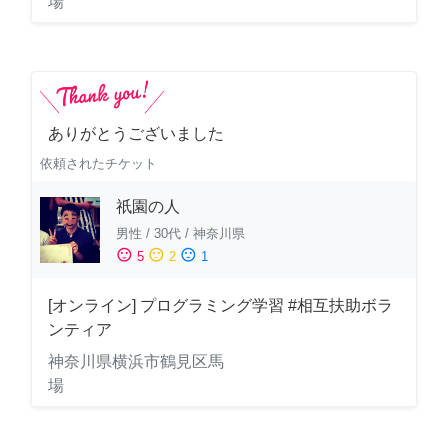
場
ありがとうございました
依頼されたチケット
祇園の人
男性
/
30代
/
神奈川県
sentiment_satisfied
sentiment_neutral
sentiment_dissatisfied
5
2
1
[オンライン] プログラミング学習 #相互扶助ボラ
ンティア
神奈川県横浜市鶴見区馬
場