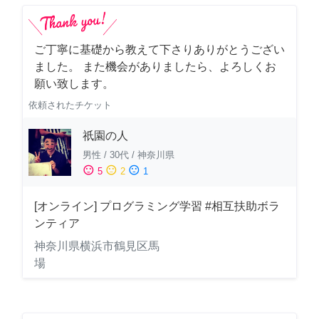
ご丁寧に基礎から教えて下さりありがとうござい
ました。 また機会がありましたら、よろしくお
願い致します。
依頼されたチケット
祇園の人
男性
/
30代
/
神奈川県
sentiment_satisfied
sentiment_neutral
sentiment_dissatisfied
5
2
1
[オンライン] プログラミング学習 #相互扶助ボラ
ンティア
神奈川県横浜市鶴見区馬
場