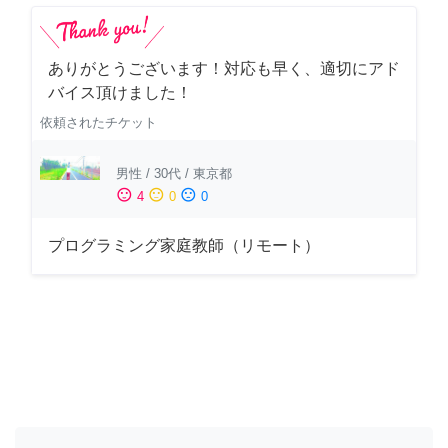
ありがとうございます！対応も早く、適切にアド
バイス頂けました！
依頼されたチケット
男性
/
30代
/
東京都
sentiment_satisfied
sentiment_neutral
sentiment_dissatisfied
4
0
0
プログラミング家庭教師（リモート）