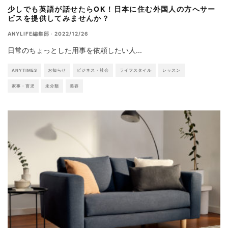
少しでも英語が話せたらOK！日本に住む外国人の方へサー
ビスを提供してみませんか？
ANYLIFE編集部
·
2022/12/26
日常のちょっとした用事を依頼したい人
...
ANYTIMES
お知らせ
ビジネス・社会
ライフスタイル
レッスン
家事・育児
未分類
美容