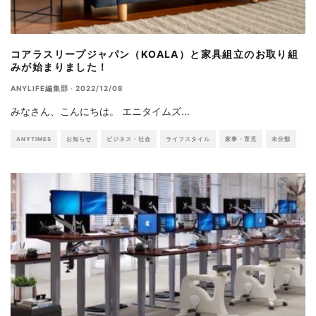
コアラスリープジャパン（KOALA）と家具組立のお取り組
みが始まりました！
ANYLIFE編集部
·
2022/12/08
みなさん、こんにちは。 エニタイムズ
...
ANYTIMES
お知らせ
ビジネス・社会
ライフスタイル
家事・育児
未分類