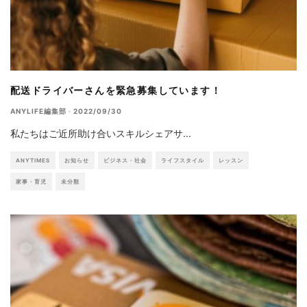
配送ドライバーさんを緊急募集しています！
ANYLIFE編集部
·
2022/09/30
私たちはご近所助け合いスキルシェアサ
...
ANYTIMES
お知らせ
ビジネス・社会
ライフスタイル
レッスン
家事・育児
未分類