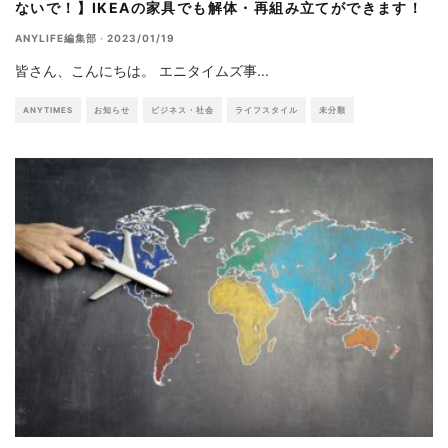
ないで！】IKEAの家具でも解体・再組み立てができます！
ANYLIFE編集部
·
2023/01/19
皆さん、こんにちは。 エニタイムズ事
...
ANYTIMES
お知らせ
ビジネス・社会
ライフスタイル
未分類