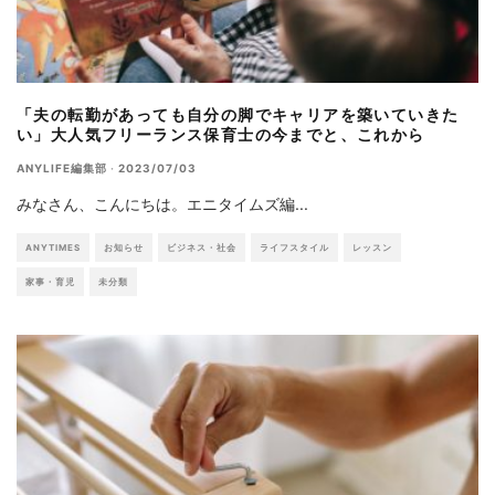
「夫の転勤があっても自分の脚でキャリアを築いていきた
い」大人気フリーランス保育士の今までと、これから
ANYLIFE編集部
·
2023/07/03
みなさん、こんにちは。エニタイムズ編
...
ANYTIMES
お知らせ
ビジネス・社会
ライフスタイル
レッスン
家事・育児
未分類