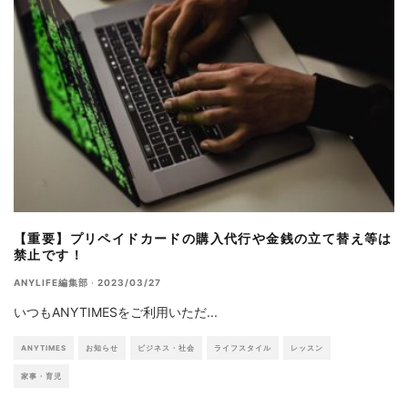
【重要】プリペイドカードの購入代行や金銭の立て替え等は
禁止です！
ANYLIFE編集部
·
2023/03/27
いつもANYTIMESをご利用いただ
...
ANYTIMES
お知らせ
ビジネス・社会
ライフスタイル
レッスン
家事・育児