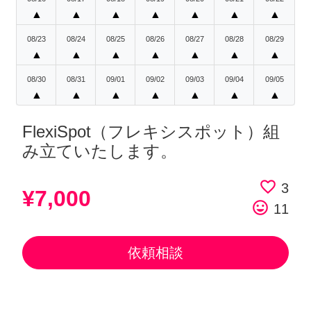
▲
▲
▲
▲
▲
▲
▲
08/23
08/24
08/25
08/26
08/27
08/28
08/29
▲
▲
▲
▲
▲
▲
▲
08/30
08/31
09/01
09/02
09/03
09/04
09/05
▲
▲
▲
▲
▲
▲
▲
FlexiSpot（フレキシスポット）組
み立ていたします。
favorite_border
3
¥7,000
tag_faces
11
依頼相談