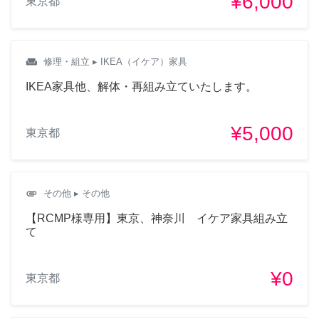
¥6,000
東京都
weekend
修理・組立
▸ IKEA（イケア）家具
IKEA家具他、解体・再組み立ていたします。
¥5,000
東京都
attachment
その他
▸ その他
【RCMP様専用】東京、神奈川 イケア家具組み立
て
¥0
東京都