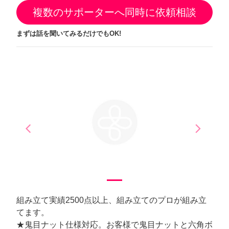
複数のサポーターへ同時に依頼相談
まずは話を聞いてみるだけでもOK!
arrow_back_ios
arrow_forward_ios
Previous
Next
組み立て実績2500点以上、組み立てのプロが組み立
てます。
★鬼目ナット仕様対応。お客様で鬼目ナットと六角ボ