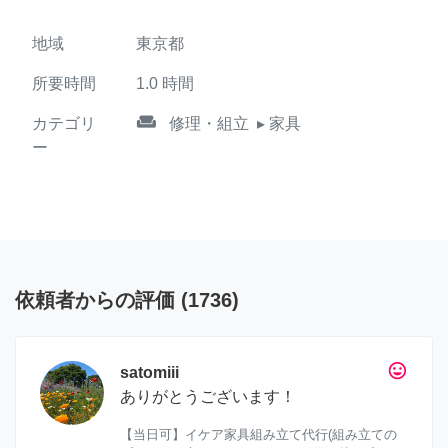
地域
東京都
所要時間
1.0
時間
weekend
カテゴリ
修理・組立
▸ 家具
ー
依頼者からの評価
(
1736
)
tag_faces
satomiii
ありがとうございます！
【当日可】イケア家具組み立て代行(組み立ての