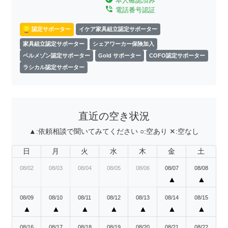
本人確認済み
phone_in_talk
電話番号認証
認定サポーター
イケア家具組立認定サポーター
家具組立認定サポーター
シェアワーカー保険加入
ベルメゾン認定サポーター
Gold サポーター
COFO認定サポーター
ラシカル認定サポーター
直近の空き状況
▲:
依頼相談で聞いてみてください
○:
空あり
✕:
空なし
日
月
火
水
木
金
土
08/02
08/03
08/04
08/05
08/06
08/07
08/08
▲
▲
08/09
08/10
08/11
08/12
08/13
08/14
08/15
▲
▲
▲
▲
▲
▲
▲
08/16
08/17
08/18
08/19
08/20
08/21
08/22