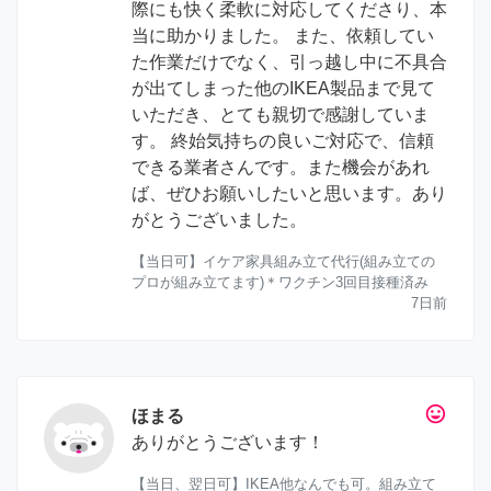
際にも快く柔軟に対応してくださり、本
当に助かりました。 また、依頼してい
た作業だけでなく、引っ越し中に不具合
が出てしまった他のIKEA製品まで見て
いただき、とても親切で感謝していま
す。 終始気持ちの良いご対応で、信頼
できる業者さんです。また機会があれ
ば、ぜひお願いしたいと思います。あり
がとうございました。
【当日可】イケア家具組み立て代行(組み立ての
プロが組み立てます)＊ワクチン3回目接種済み
7日前
tag_faces
ほまる
ありがとうございます！
【当日、翌日可】IKEA他なんでも可。組み立て