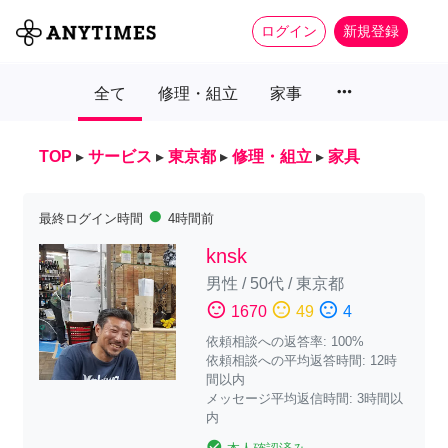
ログイン
新規登録
more_horiz
全て
修理・組立
家事
TOP
▸
サービス
▸
東京都
▸
修理・組立
▸
家具
fiber_manual_record
最終ログイン時間
4時間前
knsk
男性
/
50代
/
東京都
sentiment_satisfied
sentiment_neutral
sentiment_dissatisfied
1670
49
4
依頼相談への返答率: 100%
依頼相談への平均返答時間: 12時
間以内
メッセージ平均返信時間: 3時間以
内
check_circle