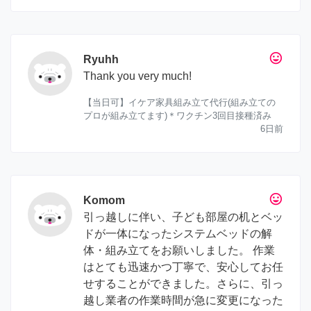
tag_faces
Ryuhh
Thank you very much!
【当日可】イケア家具組み立て代行(組み立ての
プロが組み立てます)＊ワクチン3回目接種済み
6日前
tag_faces
Komom
引っ越しに伴い、子ども部屋の机とベッ
ドが一体になったシステムベッドの解
体・組み立てをお願いしました。 作業
はとても迅速かつ丁寧で、安心してお任
せすることができました。さらに、引っ
越し業者の作業時間が急に変更になった